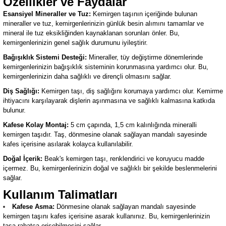
Özellikler ve Faydalar
Esansiyel Mineraller ve Tuz:
Kemirgen taşının içeriğinde bulunan
mineraller ve tuz, kemirgenlerinizin günlük besin alımını tamamlar ve
mineral ile tuz eksikliğinden kaynaklanan sorunları önler. Bu,
kemirgenlerinizin genel sağlık durumunu iyileştirir.
Bağışıklık Sistemi Desteği:
Mineraller, tüy değiştirme dönemlerinde
kemirgenlerinizin bağışıklık sisteminin korunmasına yardımcı olur. Bu,
kemirgenlerinizin daha sağlıklı ve dirençli olmasını sağlar.
Diş Sağlığı:
Kemirgen taşı, diş sağlığını korumaya yardımcı olur. Kemirme
ihtiyacını karşılayarak dişlerin aşınmasına ve sağlıklı kalmasına katkıda
bulunur.
Kafese Kolay Montaj:
5 cm çapında, 1,5 cm kalınlığında mineralli
kemirgen taşıdır. Taş, dönmesine olanak sağlayan mandalı sayesinde
kafes içerisine asılarak kolayca kullanılabilir.
Doğal İçerik:
Beak's kemirgen taşı, renklendirici ve koruyucu madde
içermez. Bu, kemirgenlerinizin doğal ve sağlıklı bir şekilde beslenmelerini
sağlar.
Kullanım Talimatları
Kafese Asma:
Dönmesine olanak sağlayan mandalı sayesinde
kemirgen taşını kafes içerisine asarak kullanınız. Bu, kemirgenlerinizin
taşa rahatça erişebilmesini sağlar.