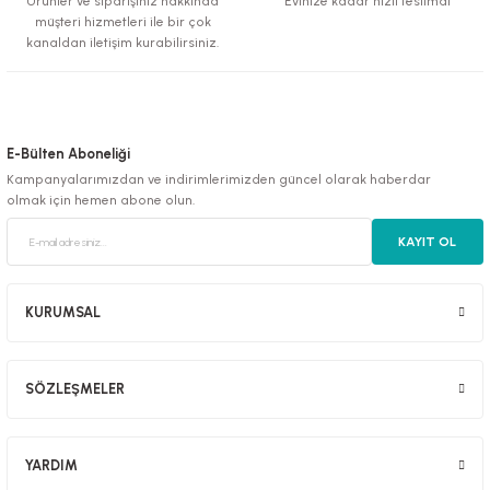
Ürünler ve siparişiniz hakkında
Evinize kadar hızlı teslimat
müşteri hizmetleri ile bir çok
kanaldan iletişim kurabilirsiniz.
E-Bülten Aboneliği
Kampanyalarımızdan ve indirimlerimizden güncel olarak haberdar
olmak için hemen abone olun.
KAYIT OL
KURUMSAL
SÖZLEŞMELER
YARDIM