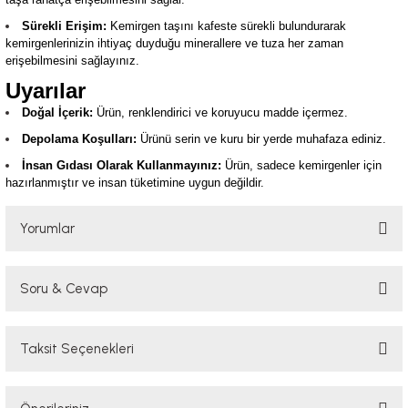
Sürekli Erişim:
Kemirgen taşını kafeste sürekli bulundurarak
kemirgenlerinizin ihtiyaç duyduğu minerallere ve tuza her zaman
erişebilmesini sağlayınız.
Uyarılar
Doğal İçerik:
Ürün, renklendirici ve koruyucu madde içermez.
Depolama Koşulları:
Ürünü serin ve kuru bir yerde muhafaza ediniz.
İnsan Gıdası Olarak Kullanmayınız:
Ürün, sadece kemirgenler için
hazırlanmıştır ve insan tüketimine uygun değildir.
Yorumlar
Soru & Cevap
Bu ürüne ilk yorumu siz yapın!
Taksit Seçenekleri
Yorum Yaz
Ürün hakkında henüz soru sorulmamış.