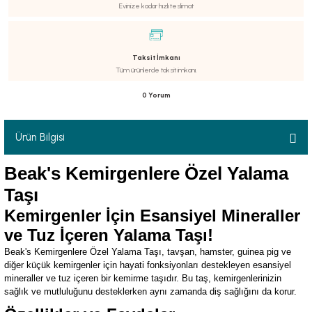
Evinize kadar hızlı teslimat
Taksit İmkanı
Tüm ürünlerde taksit imkanı.
luklar
0 Yorum
Ürün Bilgisi
emeler
Beak's Kemirgenlere Özel Yalama
er
Taşı
Kemirgenler İçin Esansiyel Mineraller
ve Tuz İçeren Yalama Taşı!
Beak's Kemirgenlere Özel Yalama Taşı, tavşan, hamster, guinea pig ve
diğer küçük kemirgenler için hayati fonksiyonları destekleyen esansiyel
mineraller ve tuz içeren bir kemirme taşıdır. Bu taş, kemirgenlerinizin
raller
sağlık ve mutluluğunu desteklerken aynı zamanda diş sağlığını da korur.