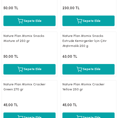
mometreler
emler
Krakerler
ntaları
ı
leri
Muhabbet Kuşu Yemleri
Köpek Tüy Toplama Ürünleri
50,00 TL
230,00 TL
rı
rı
Papağan ve Paraket Yemleri
Sağlık ve Bakım Malzemeleri
Sepete Ekle
Sepete Ekle
eri
ı
ları ve Törpüler
Şampuanlar ve Banyo Malzemeleri
Nature Plan Atomix Snacks
Nature Plan Atomix Snacks
Mixture of 250 gr
Extrude Kemirgenler İçin Çıtır
alzemeleri
pılar
Atıştırmalık 250 g
50,00 TL
63,00 TL
leri
i
Sepete Ekle
Sepete Ekle
 Bakım Ürünleri
fes ve Kapılar
Nature Plan Atomix Cracker
Nature Plan Atomix Cracker
Green 270 gr
Yellow 250 gr
Su Kapları
45,00 TL
45,00 TL
Sepete Ekle
Sepete Ekle