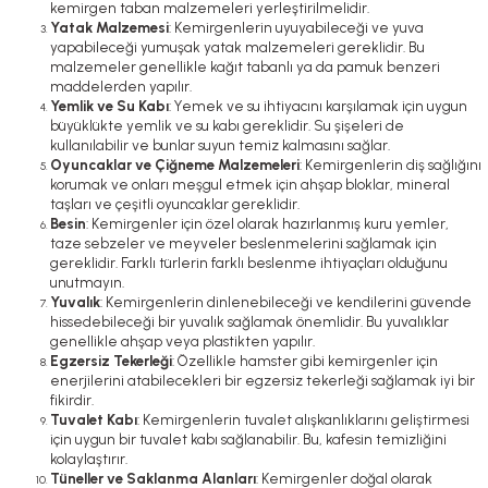
kemirgen taban malzemeleri yerleştirilmelidir.
Yatak Malzemesi
: Kemirgenlerin uyuyabileceği ve yuva
yapabileceği yumuşak yatak malzemeleri gereklidir. Bu
malzemeler genellikle kağıt tabanlı ya da pamuk benzeri
maddelerden yapılır.
Yemlik ve Su Kabı
: Yemek ve su ihtiyacını karşılamak için uygun
büyüklükte yemlik ve su kabı gereklidir. Su şişeleri de
kullanılabilir ve bunlar suyun temiz kalmasını sağlar.
Oyuncaklar ve Çiğneme Malzemeleri
: Kemirgenlerin diş sağlığını
korumak ve onları meşgul etmek için ahşap bloklar, mineral
taşları ve çeşitli oyuncaklar gereklidir.
Besin
: Kemirgenler için özel olarak hazırlanmış kuru yemler,
taze sebzeler ve meyveler beslenmelerini sağlamak için
gereklidir. Farklı türlerin farklı beslenme ihtiyaçları olduğunu
unutmayın.
Yuvalık
: Kemirgenlerin dinlenebileceği ve kendilerini güvende
hissedebileceği bir yuvalık sağlamak önemlidir. Bu yuvalıklar
genellikle ahşap veya plastikten yapılır.
Egzersiz Tekerleği
: Özellikle hamster gibi kemirgenler için
enerjilerini atabilecekleri bir egzersiz tekerleği sağlamak iyi bir
fikirdir.
Tuvalet Kabı
: Kemirgenlerin tuvalet alışkanlıklarını geliştirmesi
için uygun bir tuvalet kabı sağlanabilir. Bu, kafesin temizliğini
kolaylaştırır.
Tüneller ve Saklanma Alanları
: Kemirgenler doğal olarak