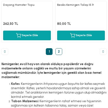
Dayang Hamster Topu
Beaks Kemirgen Talaşı 15 lt
262,50 TL
80,00 TL
Sepete Ekle
Sepete Ekle
1
2
Kemirgenler, evcil hayvan olarak oldukça popülerdir ve doğru
malzemelerle onların sağlıklı ve mutlu bir yaşam sürmelerini
sağlamak mümkündür. İşte kemirgenler için gerekli olan bazı temel
malzemeler:
Kafes
: Kemirgenlerin ihtiyacına uygun boyutta bir kafes seçmek
önemlidir. Kafes, yeterli havalandırmaya sahip olmalı ve güvenli
olmalıdır. Tel aralıklarının kemirgen türüne uygun olup olmadığını
kontrol etmek gerekir.
Taban Malzemesi
: Kemirgenlerin rahat etmesi ve hijyeninin
sağlanması için kafesin tabanına talaş, saman veya özel