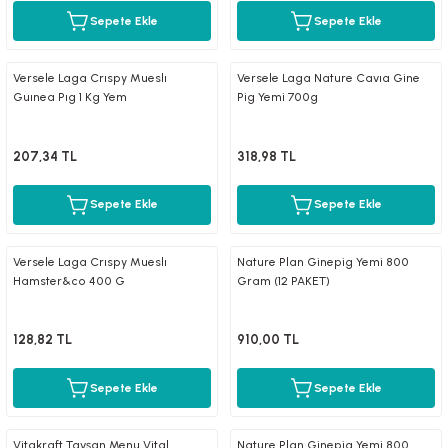
Sepete Ekle
Sepete Ekle
Versele Laga Crıspy Mueslı
Versele Laga Nature Cavıa Gine
Guınea Pıg 1 Kg Yem
Pig Yemi 700g
207,34 TL
318,98 TL
Sepete Ekle
Sepete Ekle
Versele Laga Crıspy Mueslı
Nature Plan Ginepig Yemi 800
Hamster&co 400 G
Gram (12 PAKET)
128,82 TL
910,00 TL
Sepete Ekle
Sepete Ekle
Vitakraft Tavşan Menu Vital
Nature Plan Ginepig Yemi 800