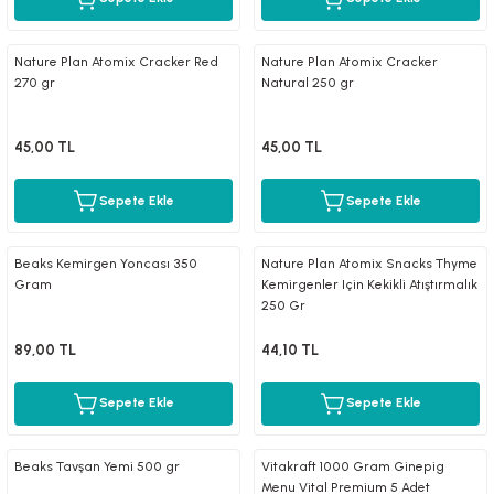
Nature Plan Atomix Cracker Red
Nature Plan Atomix Cracker
270 gr
Natural 250 gr
luklar
45,00 TL
45,00 TL
Sepete Ekle
Sepete Ekle
emeler
Beaks Kemirgen Yoncası 350
Nature Plan Atomix Snacks Thyme
Gram
Kemirgenler Için Kekikli Atıştırmalık
er
250 Gr
89,00 TL
44,10 TL
Sepete Ekle
Sepete Ekle
raller
Beaks Tavşan Yemi 500 gr
Vitakraft 1000 Gram Ginepig
Menu Vital Premium 5 Adet