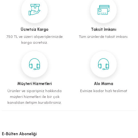
mometreler
emler
Krakerler
ntaları
ı
leri
Muhabbet Kuşu Yemleri
Köpek Tüy Toplama Ürünleri
rı
rı
Papağan ve Paraket Yemleri
Sağlık ve Bakım Malzemeleri
Ücretsiz Kargo
Taksit İmkanı
750 TL ve üzeri alışverişlerinizde
Tüm ürünlerde taksit imkanı.
eri
ı
ları ve Törpüler
Şampuanlar ve Banyo Malzemeleri
kargo ücretsiz.
alzemeleri
pılar
leri
i
 Bakım Ürünleri
Müşteri Hizmetleri
Alo Mama
Ürünler ve siparişiniz hakkında
Evinize kadar hızlı teslimat
müşteri hizmetleri ile bir çok
fes ve Kapılar
kanaldan iletişim kurabilirsiniz.
Su Kapları
E-Bülten Aboneliği