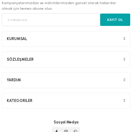
Kampanyalarımızdan ve indirimlerimizden güncel olarak haberdar
olmak için hemen abone olun.
KAYIT OL
luklar
KURUMSAL
SÖZLEŞMELER
emeler
er
YARDIM
KATEGORİLER
raller
Sosyal Medya