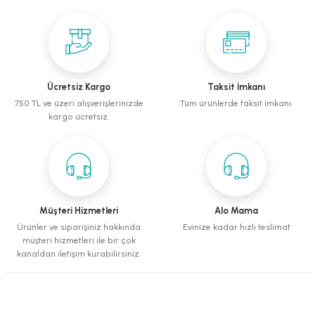
Emre NAZİLLİ | 11/07/2025
Ürün resmi kalitesiz, bozuk veya görüntülenemiyor.
Ürün açıklamasında eksik bilgiler bulunuyor.
Gayet başarılılar tavsiyemdir.
Ürün bilgilerinde hatalar bulunuyor.
Birkan Özel | 07/12/2024
Ürün fiyatı diğer sitelerden daha pahalı.
Ücretsiz Kargo
Taksit İmkanı
Bu ürüne benzer farklı alternatifler olmalı.
Hersey sorunsuzdu, teşekkürler.
750 TL ve üzeri alışverişlerinizde
Tüm ürünlerde taksit imkanı.
kargo ücretsiz.
S... N... | 18/04/2024
Deneyimini Paylaş
Gönder
Müşteri Hizmetleri
Alo Mama
Ürünler ve siparişiniz hakkında
Evinize kadar hızlı teslimat
müşteri hizmetleri ile bir çok
kanaldan iletişim kurabilirsiniz.