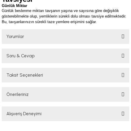
Günlük Miktar
Günlük beslenme miktarı tavşanın yaşına ve sayısına göre değişiklik
gösterebilmekte olup, yemliklerin sürekli dolu olması tavsiye edilmektedir.
Bu, tavşanlarınızın sürekli taze yemlere erişimini sağlar.
Yorumlar
Soru & Cevap
Bu ürüne ilk yorumu siz yapın!
Taksit Seçenekleri
Yorum Yaz
Ürün hakkında henüz soru sorulmamış.
Önerileriniz
Soru Sor
Bu ürünün fiyat bilgisi, resim, ürün açıklamalarında ve diğer konularda
Alışveriş Deneyimi
yetersiz gördüğünüz noktaları öneri formunu kullanarak tarafımıza
iletebilirsiniz.
Görüş ve önerileriniz için teşekkür ederiz.
Sorunsuz, hızlı kargo. Çok memnunum.