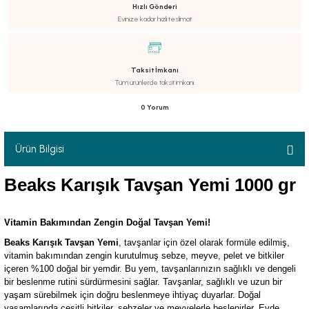
Hızlı Gönderi
Evinize kadar hızlı teslimat
Taksit İmkanı
luklar
Tüm ürünlerde taksit imkanı.
0 Yorum
emeler
Ürün Bilgisi
Beaks Karışık Tavşan Yemi 1000 gr
er
Vitamin Bakımından Zengin Doğal Tavşan Yemi!
Beaks Karışık Tavşan Yemi
, tavşanlar için özel olarak formüle edilmiş,
vitamin bakımından zengin kurutulmuş sebze, meyve, pelet ve bitkiler
içeren %100 doğal bir yemdir. Bu yem, tavşanlarınızın sağlıklı ve dengeli
raller
bir beslenme rutini sürdürmesini sağlar. Tavşanlar, sağlıklı ve uzun bir
yaşam sürebilmek için doğru beslenmeye ihtiyaç duyarlar. Doğal
yaşamlarında çeşitli bitkiler, sebzeler ve meyvelerle beslenirler. Evde