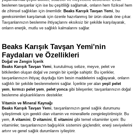
beslenen tavşanlar için ise bu çeşitliliği sağlamak, onların hem fiziksel hem
de zihinsel sağlıkları için önemlidir.
Beaks Karışık Tavşan Yemi
, bu
gereksinimleri karşılamak için özenle hazırlanmış bir ürün olarak öne çıkar.
Tavşanlarınızın beslenme ihtiyaçlarını eksiksiz bir şekilde karşılayarak,
onların enerjik, mutlu ve sağlıklı kalmalarını sağlar.
Beaks Karışık Tavşan Yemi'nin
Faydaları ve Özellikleri
Doğal ve Zengin İçerik
Beaks Karışık Tavşan Yemi
, kurutulmuş sebze, meyve, pelet ve
bitkilerden oluşan doğal ve zengin bir içeriğe sahiptir. Bu içerikler,
tavşanlarınızın ihtiyaç duyduğu tüm besin maddelerini sağlayarak, onların
sağlıklı bir şekilde beslenmelerini sağlar. İçerikte yer alan
yeşil pelet
yem
,
kırmızı pelet yem
,
pelet yonca
gibi bileşenler, tavşanlarınızın doğal
beslenme alışkanlıklarını destekler.
Vitamin ve Mineral Kaynağı
Beaks Karışık Tavşan Yemi
, tavşanlarınızın genel sağlık durumunu
iyileştirmek için gerekli olan vitamin ve minerallerle zenginleştirilmiştir. Bu
yem,
A vitamini
,
D vitamini
,
E vitamini
gibi temel vitaminler içerir. Bu
vitaminler, tavşanlarınızın bağışıklık sistemini güçlendirir, enerji seviyelerini
artırır ve genel sağlık durumlarını iyileştirir.