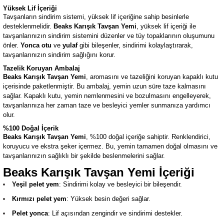
Yüksek Lif İçeriği
Tavşanların sindirim sistemi, yüksek lif içeriğine sahip besinlerle
desteklenmelidir.
Beaks Karışık Tavşan Yemi
, yüksek lif içeriği ile
tavşanlarınızın sindirim sistemini düzenler ve tüy topaklarının oluşumunu
önler.
Yonca otu
ve
yulaf
gibi bileşenler, sindirimi kolaylaştırarak,
tavşanlarınızın sindirim sağlığını korur.
Tazelik Koruyan Ambalaj
Beaks Karışık Tavşan Yemi
, aromasını ve tazeliğini koruyan kapaklı kutu
içerisinde paketlenmiştir. Bu ambalaj, yemin uzun süre taze kalmasını
sağlar. Kapaklı kutu, yemin nemlenmesini ve bozulmasını engelleyerek,
tavşanlarınıza her zaman taze ve besleyici yemler sunmanıza yardımcı
olur.
%100 Doğal İçerik
Beaks Karışık Tavşan Yemi
, %100 doğal içeriğe sahiptir. Renklendirici,
koruyucu ve ekstra şeker içermez. Bu, yemin tamamen doğal olmasını ve
tavşanlarınızın sağlıklı bir şekilde beslenmelerini sağlar.
Beaks Karışık Tavşan Yemi İçeriği
Yeşil pelet yem
: Sindirimi kolay ve besleyici bir bileşendir.
Kırmızı pelet yem
: Yüksek besin değeri sağlar.
Pelet yonca
: Lif açısından zengindir ve sindirimi destekler.