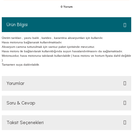
0 Yorum
Ürün Bilgisi
luklar
Üretim tankları , yavru balık , karides , karantina akvaryumları için kullanılır.
Hava motoruna bağlanarak kullanılmaktadır.
Akvaryum camına tutturulmak için vantuz paket içerisinde mevcuttur.
Hava motoru ile bağlanılarak kullanıldığında suyun havalandırılmasını da sağlamaktadır.
Motorsuzdur, hava motoruna takılarak kullanılabilir ( hava motoru ve hortum fiyata dahil değildir
)
emeler
Tamamen suya daldırılabilir.
er
Yorumlar
Soru & Cevap
Bu ürüne ilk yorumu siz yapın!
raller
Taksit Seçenekleri
Yorum Yaz
Ürün hakkında henüz soru sorulmamış.