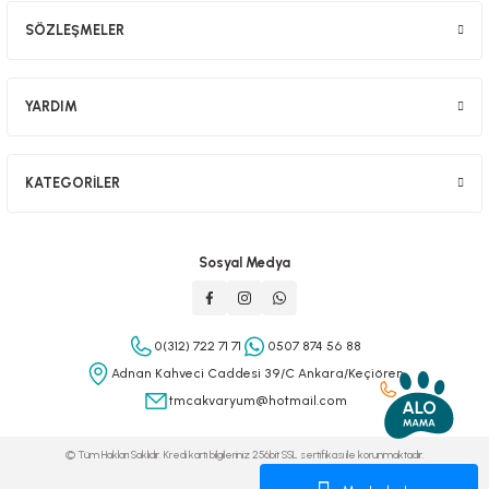
SÖZLEŞMELER
YARDIM
KATEGORİLER
Sosyal Medya
0(312) 722 71 71
0507 874 56 88
Adnan Kahveci Caddesi 39/C Ankara/Keçiören
tmcakvaryum@hotmail.com
© Tüm Hakları Saklıdır. Kredi kartı bilgileriniz 256bit SSL sertifikası ile korunmaktadır.