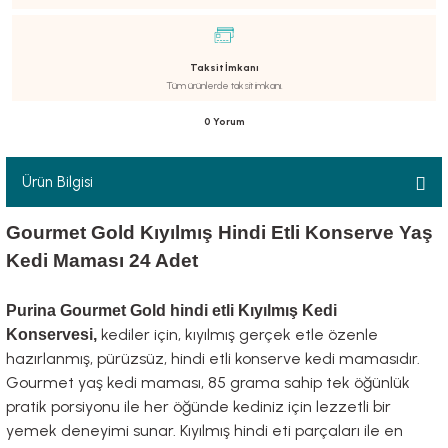
Taksit İmkanı
Tüm ürünlerde taksit imkanı.
luklar
0 Yorum
Ürün Bilgisi
emeler
Gourmet Gold Kıyılmış Hindi Etli Konserve Yaş
Kedi Maması 24 Adet
er
Purina Gourmet Gold hindi etli Kıyılmış Kedi
kediler için, kıyılmış gerçek etle özenle
Konservesi,
hazırlanmış, pürüzsüz, hindi etli konserve kedi mamasıdır.
Gourmet yaş kedi maması, 85 grama sahip tek öğünlük
pratik porsiyonu ile her öğünde kediniz için lezzetli bir
raller
yemek deneyimi sunar. Kıyılmış hindi eti parçaları ile en