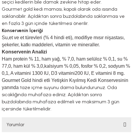
seçici kedilerin bile damak zevkine hitap eder.
Gourmet gold kedi maması, kapalı olarak oda ısısında
saklanabilir. Açıldıktan sonra buzdolabında saklanması ve
en fazla 3 gün içinde tüketilmesi önerilir.
Konservenin İçeriği
Su,et ve et türevleri (% 4 hindi eti), modifiye mısır nişastası,
şekerler, katkı maddeleri, vitamin ve mineraller.
Konservenin Analizi
Ham protein % 11, ham yağ, % 7,0, ham selüloz % 0,1, su %
77,0, ham kül % 3,0,kalsiyum % 0,05, fosfor % 0,2, sodyum %
0,1, A vitamini 1300 IU, D3 vitamini200 IU, E vitamini 8 mg.
Gourmet Gold hindi etli Yetişkin Kıyılmış Kedi Konservesinin
taze içme suyunu daima bulundurunuz. Oda
yanında
sıcaklığında muhafaza ediniz. Açıldıktan sonra
buzdolabında muhafaza edilmeli ve maksimum 3 gün
içersinde tüketilmelidir.
Yorumlar