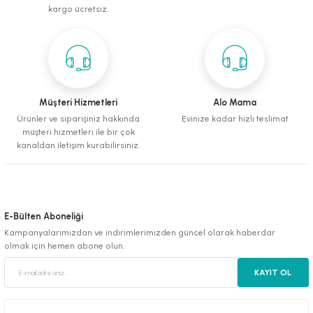
kargo ücretsiz.
S... N... | 18/04/2024
Deneyimini Paylaş
Gönder
Müşteri Hizmetleri
Alo Mama
Ürünler ve siparişiniz hakkında
Evinize kadar hızlı teslimat
müşteri hizmetleri ile bir çok
kanaldan iletişim kurabilirsiniz.
E-Bülten Aboneliği
Kampanyalarımızdan ve indirimlerimizden güncel olarak haberdar
olmak için hemen abone olun.
KAYIT OL