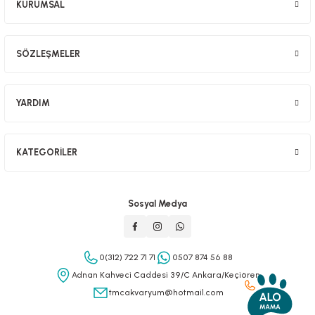
KURUMSAL
SÖZLEŞMELER
YARDIM
KATEGORİLER
Sosyal Medya
0(312) 722 71 71
0507 874 56 88
Adnan Kahveci Caddesi 39/C Ankara/Keçiören
tmcakvaryum@hotmail.com