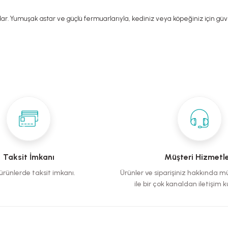
lar. Yumuşak astar ve güçlü fermuarlarıyla, kediniz veya köpeğiniz için güve
siz gördüğünüz noktaları öneri formunu kullanarak tarafımıza iletebilirsiniz.
Ürün hakkında henüz soru sorulmamış.
Bu ürüne ilk yorumu siz yapın!
Yorum Yaz
Soru Sor
Taksit İmkanı
Müşteri Hizmetle
rünlerde taksit imkanı.
Ürünler ve siparişiniz hakkında m
ile bir çok kanaldan iletişim ku
Gönder