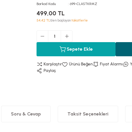
Barkod Kodu
699-CLASTKRMZ
499,00 TL
54,42 TL
'den başlayan
taksitlerle
Sepete Ekle
Karşılaştır
Fiyat Alarmı
Paylaş
Soru & Cevap
Taksit Seçenekleri