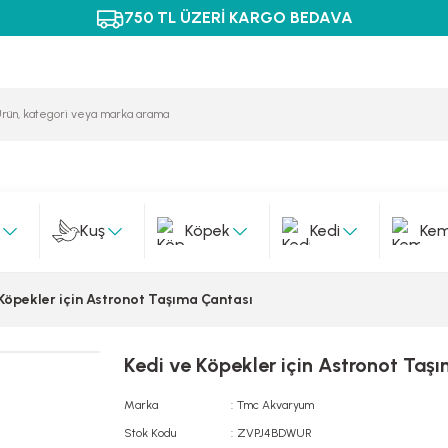
750 TL ÜZERİ KARGO BEDAVA
Kuş
Köpek
Kedi
Kem
 Köpekler için Astronot Taşıma Çantası
Kedi ve Köpekler için Astronot Taş
Marka
Tmc Akvaryum
Stok Kodu
ZVPJ4BDWUR