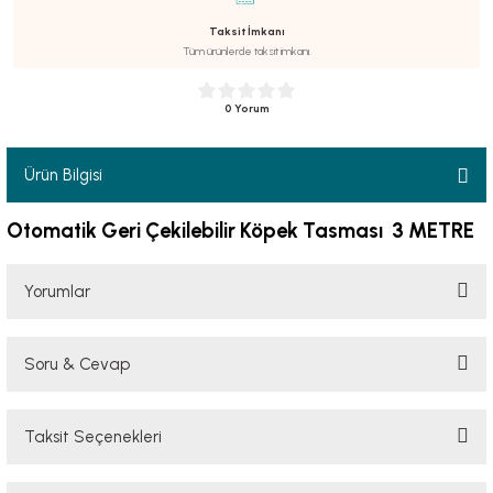
Taksit İmkanı
Tüm ürünlerde taksit imkanı.
0 Yorum
luklar
Ürün Bilgisi
Otomatik Geri Çekilebilir Köpek Tasması 3 METRE
emeler
er
Yorumlar
Soru & Cevap
Bu ürüne ilk yorumu siz yapın!
Taksit Seçenekleri
Yorum Yaz
raller
Ürün hakkında henüz soru sorulmamış.