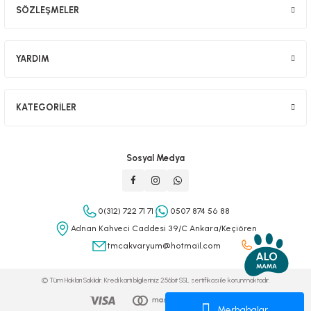
SÖZLEŞMELER
YARDIM
KATEGORİLER
Sosyal Medya
0(312) 722 71 71
0507 874 56 88
Adnan Kahveci Caddesi 39/C Ankara/Keçiören
tmcakvaryum@hotmail.com
© Tüm Hakları Saklıdır. Kredi kartı bilgileriniz 256bit SSL sertifikası ile korunmaktadır.
Merhabalar