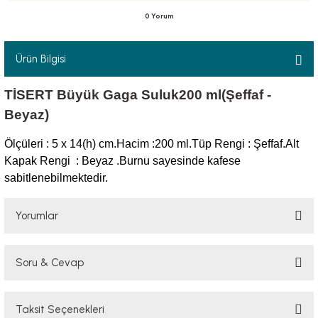
0 Yorum
Ürün Bilgisi
luklar
TİSERT Büyük Gaga Suluk200 ml(Şeffaf -
Beyaz)
Ölçüleri : 5 x 14(h) cm.
Hacim :200 ml.
Tüp Rengi : Şeffaf.
Alt
emeler
Kapak Rengi : Beyaz .
Burnu sayesinde kafese
sabitlenebilmektedir.
er
Yorumlar
Soru & Cevap
Bu ürüne ilk yorumu siz yapın!
raller
Taksit Seçenekleri
Yorum Yaz