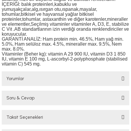
İÇERİĞİ: balık proteinleri,kabuklu ve
yumuşakçalar,alg,ısırgan otu,ıspanak,mayalar,
tohumlar,bitkisel ve hayvansal yağlar bitkisel
proteinler,tohumlar, astaxanthin ve diğer karotenler,mineraller
ve elementler,Seçilmiş vitaminler vitaminler A, D3, E, stabilize
C Vit .AB standartlarının izin verdiği oranda renklendiriciler ve
koruyucular.
GARANTİ ANALİZ: Ham protein min. 46.5%, Ham yağ min.
5.0%, Ham selüloz max. 4.5%, mineraller max. 9.5%, Nem
max. 8.0%.
Vitaminler (Beher kg): vitamin A 29 900 IU, vitamin D3 1 850
IU, vitamin E 100 mg, L-ascorbyl-2-polyphosphate (stabilised
vitamin C) 545 mg.
Yorumlar
Soru & Cevap
Bu ürüne ilk yorumu siz yapın!
Taksit Seçenekleri
Yorum Yaz
Ürün hakkında henüz soru sorulmamış.