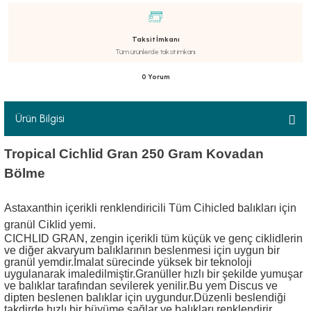
Taksit İmkanı
Tüm ürünlerde taksit imkanı.
0 Yorum
luklar
Ürün Bilgisi
emeler
Tropical Cichlid Gran 250 Gram
Kovadan
Bölme
er
Astaxanthin içerikli renklendiricili Tüm Cihicled balıkları için
granül Ciklid yemi.
CICHLID GRAN, zengin içerikli tüm küçük ve genç ciklidlerin
ve diğer akvaryum balıklarının beslenmesi için uygun bir
granül yemdir.İmalat sürecinde yüksek bir teknoloji
uygulanarak imaledilmiştir.Granüller hızlı bir şekilde yumuşar
raller
ve balıklar tarafından sevilerek yenilir.Bu yem Discus ve
dipten beslenen balıklar için uygundur.Düzenli beslendiği
takdirde hızlı bir büyüme sağlar ve balıkları renklendirir.