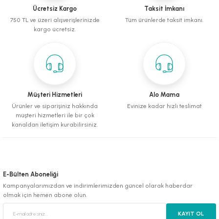
Sepete Ekle
Ücretsiz Kargo
Taksit İmkanı
750 TL ve üzeri alışverişlerinizde
Tüm ürünlerde taksit imkanı.
Tropical 3-ALGAE FLAKES Pul Balık yemi 100 gram
Deneyimini Paylaş
kargo ücretsiz.
Gönder
240,00 TL
Sepete Ekle
Müşteri Hizmetleri
Alo Mama
Ürünler ve siparişiniz hakkında
Evinize kadar hızlı teslimat
Tropical Supervit tablets A tablet balık yemi 100 adet
müşteri hizmetleri ile bir çok
kanaldan iletişim kurabilirsiniz.
100,00 TL
Sepete Ekle
E-Bülten Aboneliği
Kampanyalarımızdan ve indirimlerimizden güncel olarak haberdar
Tropical 3-ALGAE Tablet Balık yemi 100 adet
olmak için hemen abone olun.
KAYIT OL