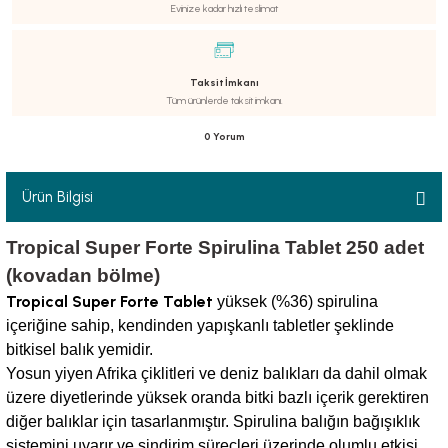
Evinize kadar hızlı teslimat
Taksit İmkanı
Tüm ürünlerde taksit imkanı.
luklar
0 Yorum
Ürün Bilgisi
emeler
Tropical Super Forte Spirulina Tablet 250 adet
er
(kovadan bölme)
Tropical Super Forte Tablet
yüksek (%36) spirulina
içeriğine sahip, kendinden yapışkanlı tabletler şeklinde
bitkisel balık yemidir.
Yosun yiyen Afrika çiklitleri ve deniz balıkları da dahil olmak
üzere diyetlerinde yüksek oranda bitki bazlı içerik gerektiren
raller
diğer balıklar için tasarlanmıştır. Spirulina balığın bağışıklık
sistemini uyarır ve sindirim süreçleri üzerinde olumlu etkisi