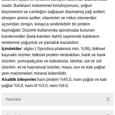
vardır. Balıkların mükemmel kondisyonunu, yoğun
büyümesini ve canlılığını sağlayan doymamış yağ asitleri,
eksojen amino asitler, vitaminler ve mikro elementler
açısından zengin, kolayca sindirilebilir bir protein
kaynağıdır. Düzenli kullanımda spirulinada bulunan
karotenoidler (beta-karoten dahil) sayesinde balıkların
renklerine yoğunluk ve parlaklık kazandırır.
İçindekiler
: algler ( Spirulina platensis min. %36), bitkisel
kaynaklı ürünler, bitkisel protein ekstraktları, balık ve balık
ürünleri, yumuşakçalar ve kabuklular, tahıllar, süt ve süt
ürünleri, et ve hayvansal ürünler, maya, sıvı ve katı yağlar,
yem malzemeleri mineral kökenlidir.
Analitik bileşenler
:ham protein %45,0, ham yağlar ve katı
yağlar %5,6, ham lif %3.0, nem %9.0.
Yorumlar