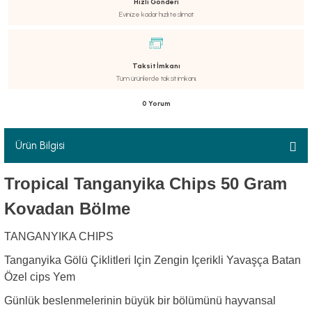
Hızlı Gönderi
Evinize kadar hızlı teslimat
Taksit İmkanı
Tüm ürünlerde taksit imkanı.
luklar
0 Yorum
Ürün Bilgisi
emeler
Tropical Tanganyika Chips 50 Gram
er
Kovadan Bölme
TANGANYIKA CHIPS
Tanganyika Gölü Çiklitleri Için Zengin Içerikli Yavaşça Batan
Özel cips Yem
raller
Günlük beslenmelerinin büyük bir bölümünü hayvansal