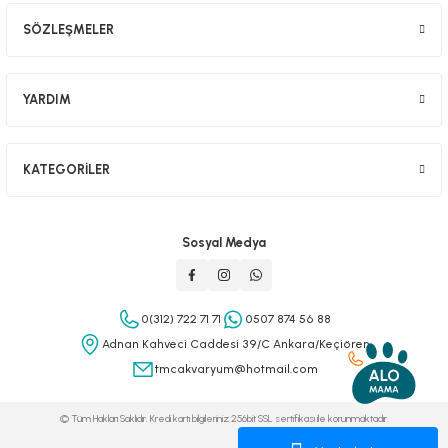
SÖZLEŞMELER
YARDIM
KATEGORİLER
Sosyal Medya
0(312) 722 71 71
0507 874 56 88
Adnan Kahveci Caddesi 39/C Ankara/Keçiören
tmcakvaryum@hotmail.com
© Tüm Hakları Saklıdır. Kredi kartı bilgileriniz 256bit SSL sertifikası ile korunmaktadır.