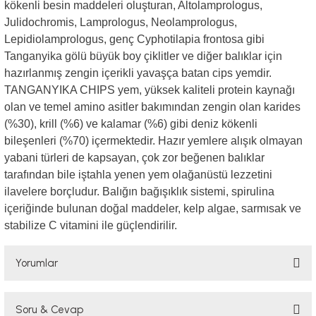
kökenli besin maddeleri oluşturan, Altolamprologus,
Julidochromis, Lamprologus, Neolamprologus,
Lepidiolamprologus, genç Cyphotilapia frontosa gibi
Tanganyika gölü büyük boy çiklitler ve diğer balıklar için
hazırlanmış zengin içerikli yavaşça batan cips yemdir.
TANGANYIKA CHIPS yem, yüksek kaliteli protein kaynağı
olan ve temel amino asitler bakımından zengin olan karides
(%30), krill (%6) ve kalamar (%6) gibi deniz kökenli
bileşenleri (%70) içermektedir. Hazır yemlere alışık olmayan
yabani türleri de kapsayan, çok zor beğenen balıklar
tarafından bile iştahla yenen yem olağanüstü lezzetini
ilavelere borçludur. Balığın bağışıklık sistemi, spirulina
içeriğinde bulunan doğal maddeler, kelp algae, sarmısak ve
stabilize C vitamini ile güçlendirilir.
Yorumlar
Soru & Cevap