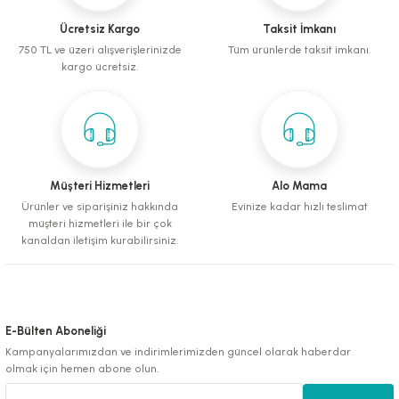
Birkan Özel | 07/12/2024
Ürün fiyatı diğer sitelerden daha pahalı.
Ücretsiz Kargo
Taksit İmkanı
Bu ürüne benzer farklı alternatifler olmalı.
Hersey sorunsuzdu, teşekkürler.
750 TL ve üzeri alışverişlerinizde
Tüm ürünlerde taksit imkanı.
kargo ücretsiz.
S... N... | 18/04/2024
Deneyimini Paylaş
Gönder
Müşteri Hizmetleri
Alo Mama
Ürünler ve siparişiniz hakkında
Evinize kadar hızlı teslimat
müşteri hizmetleri ile bir çok
kanaldan iletişim kurabilirsiniz.
E-Bülten Aboneliği
Kampanyalarımızdan ve indirimlerimizden güncel olarak haberdar
olmak için hemen abone olun.