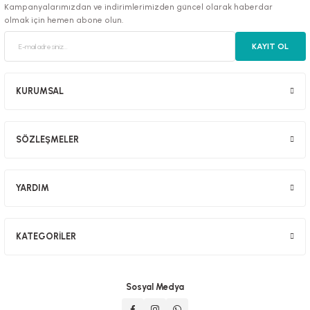
Kampanyalarımızdan ve indirimlerimizden güncel olarak haberdar
olmak için hemen abone olun.
KAYIT OL
luklar
KURUMSAL
SÖZLEŞMELER
emeler
er
YARDIM
KATEGORİLER
raller
Sosyal Medya