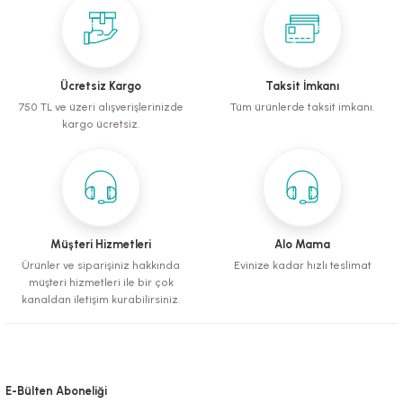
mometreler
emler
Krakerler
ntaları
ı
leri
Muhabbet Kuşu Yemleri
Köpek Tüy Toplama Ürünleri
rı
rı
Papağan ve Paraket Yemleri
Sağlık ve Bakım Malzemeleri
Ücretsiz Kargo
Taksit İmkanı
750 TL ve üzeri alışverişlerinizde
Tüm ürünlerde taksit imkanı.
eri
ı
ları ve Törpüler
Şampuanlar ve Banyo Malzemeleri
kargo ücretsiz.
alzemeleri
pılar
leri
i
 Bakım Ürünleri
Müşteri Hizmetleri
Alo Mama
Ürünler ve siparişiniz hakkında
Evinize kadar hızlı teslimat
müşteri hizmetleri ile bir çok
fes ve Kapılar
kanaldan iletişim kurabilirsiniz.
Su Kapları
E-Bülten Aboneliği