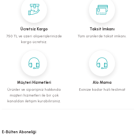
mometreler
emler
Krakerler
ntaları
ı
leri
Muhabbet Kuşu Yemleri
Köpek Tüy Toplama Ürünleri
rı
rı
Papağan ve Paraket Yemleri
Sağlık ve Bakım Malzemeleri
Ücretsiz Kargo
Taksit İmkanı
750 TL ve üzeri alışverişlerinizde
Tüm ürünlerde taksit imkanı.
eri
ı
ları ve Törpüler
Şampuanlar ve Banyo Malzemeleri
kargo ücretsiz.
alzemeleri
pılar
leri
i
 Bakım Ürünleri
Müşteri Hizmetleri
Alo Mama
Ürünler ve siparişiniz hakkında
Evinize kadar hızlı teslimat
müşteri hizmetleri ile bir çok
fes ve Kapılar
kanaldan iletişim kurabilirsiniz.
Su Kapları
E-Bülten Aboneliği