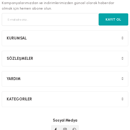
Kampanyalarımızdan ve indirimlerimizden güncel olarak haberdar
olmak için hemen abone olun.
KAYIT OL
luklar
KURUMSAL
SÖZLEŞMELER
emeler
er
YARDIM
KATEGORİLER
raller
Sosyal Medya