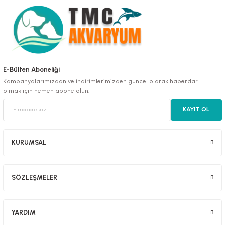
luklar
E-Bülten Aboneliği
Kampanyalarımızdan ve indirimlerimizden güncel olarak haberdar
olmak için hemen abone olun.
emeler
KAYIT OL
er
KURUMSAL
SÖZLEŞMELER
raller
YARDIM