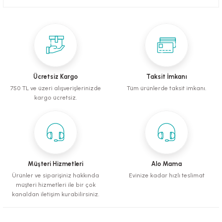
mometreler
emler
Krakerler
ntaları
ı
leri
Muhabbet Kuşu Yemleri
Köpek Tüy Toplama Ürünleri
rı
rı
Papağan ve Paraket Yemleri
Sağlık ve Bakım Malzemeleri
eri
ı
ları ve Törpüler
Şampuanlar ve Banyo Malzemeleri
Ücretsiz Kargo
Taksit İmkanı
alzemeleri
pılar
750 TL ve üzeri alışverişlerinizde
Tüm ürünlerde taksit imkanı.
kargo ücretsiz.
leri
i
 Bakım Ürünleri
fes ve Kapılar
Müşteri Hizmetleri
Alo Mama
Ürünler ve siparişiniz hakkında
Evinize kadar hızlı teslimat
Su Kapları
müşteri hizmetleri ile bir çok
kanaldan iletişim kurabilirsiniz.