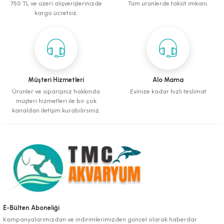
750 TL ve üzeri alışverişlerinizde
Tüm ürünlerde taksit imkanı.
kargo ücretsiz.
luklar
Müşteri Hizmetleri
Alo Mama
Ürünler ve siparişiniz hakkında
Evinize kadar hızlı teslimat
müşteri hizmetleri ile bir çok
emeler
kanaldan iletişim kurabilirsiniz.
er
raller
E-Bülten Aboneliği
Kampanyalarımızdan ve indirimlerimizden güncel olarak haberdar