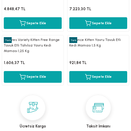
mometreler
emler
Krakerler
ntaları
ı
leri
Muhabbet Kuşu Yemleri
Köpek Tüy Toplama Ürünleri
4.848,47 TL
7.223,30 TL
rı
rı
Papağan ve Paraket Yemleri
Sağlık ve Bakım Malzemeleri
Sepete Ekle
Sepete Ekle
eri
ı
ları ve Törpüler
Şampuanlar ve Banyo Malzemeleri
Natures Variety Kitten Free Range
Advance Kitten Yavru Tavuk Etli
Yeni
Yeni
Tavuk Etli Tahılsız Yavru Kedi
Kedi Maması 1,5 Kg
alzemeleri
pılar
Maması 1,25 Kg
1.606,37 TL
921,84 TL
leri
i
Sepete Ekle
Sepete Ekle
 Bakım Ürünleri
fes ve Kapılar
Su Kapları
Ücretsiz Kargo
Taksit İmkanı