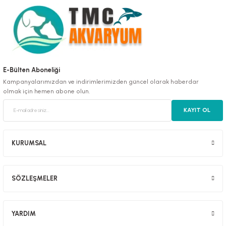
luklar
E-Bülten Aboneliği
Kampanyalarımızdan ve indirimlerimizden güncel olarak haberdar
olmak için hemen abone olun.
emeler
KAYIT OL
er
KURUMSAL
SÖZLEŞMELER
raller
YARDIM