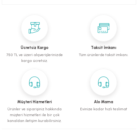
mometreler
emler
Krakerler
ntaları
ı
leri
Muhabbet Kuşu Yemleri
Köpek Tüy Toplama Ürünleri
rı
rı
Papağan ve Paraket Yemleri
Sağlık ve Bakım Malzemeleri
eri
ı
ları ve Törpüler
Şampuanlar ve Banyo Malzemeleri
Ücretsiz Kargo
Taksit İmkanı
alzemeleri
pılar
750 TL ve üzeri alışverişlerinizde
Tüm ürünlerde taksit imkanı.
kargo ücretsiz.
leri
i
 Bakım Ürünleri
fes ve Kapılar
Müşteri Hizmetleri
Alo Mama
Ürünler ve siparişiniz hakkında
Evinize kadar hızlı teslimat
Su Kapları
müşteri hizmetleri ile bir çok
kanaldan iletişim kurabilirsiniz.