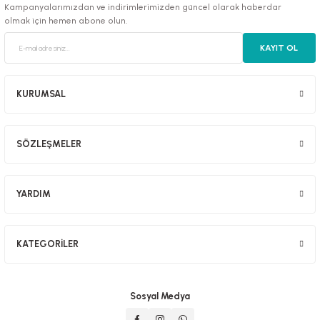
Kampanyalarımızdan ve indirimlerimizden güncel olarak haberdar
olmak için hemen abone olun.
KAYIT OL
luklar
KURUMSAL
SÖZLEŞMELER
emeler
er
YARDIM
KATEGORİLER
raller
Sosyal Medya