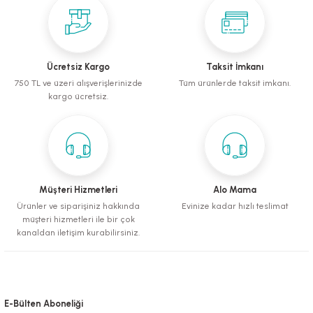
mometreler
emler
Krakerler
ntaları
ı
leri
Muhabbet Kuşu Yemleri
Köpek Tüy Toplama Ürünleri
rı
rı
Papağan ve Paraket Yemleri
Sağlık ve Bakım Malzemeleri
Ücretsiz Kargo
Taksit İmkanı
750 TL ve üzeri alışverişlerinizde
Tüm ürünlerde taksit imkanı.
eri
ı
ları ve Törpüler
Şampuanlar ve Banyo Malzemeleri
kargo ücretsiz.
alzemeleri
pılar
leri
i
 Bakım Ürünleri
Müşteri Hizmetleri
Alo Mama
Ürünler ve siparişiniz hakkında
Evinize kadar hızlı teslimat
müşteri hizmetleri ile bir çok
fes ve Kapılar
kanaldan iletişim kurabilirsiniz.
Su Kapları
E-Bülten Aboneliği