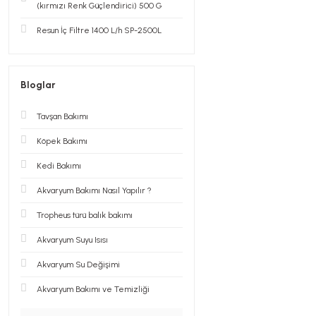
(kırmızı Renk Güçlendirici) 500 G
Resun İç Filtre 1400 L/h SP-2500L
Bloglar
Tavşan Bakımı
Köpek Bakımı
Kedi Bakımı
Akvaryum Bakımı Nasıl Yapılır ?
Tropheus türü balık bakımı
Akvaryum Suyu Isısı
Akvaryum Su Değişimi
Akvaryum Bakımı ve Temizliği