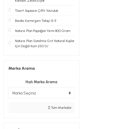
Karbon, Zeolit,Elyaf
Tisert Aquawe Çiftli Yavruluk
Beaks Kemirgen Talaşı 15 lt
Nature Plan Papağan Yemi 800 Gram
Nature Plan Sandmix Grit Natural Kuşlar
Için Doğal Kum 250 Gr
Marka Arama
Hızlı Marka Arama
Tüm Markalar