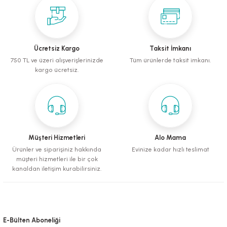
mometreler
emler
Krakerler
ntaları
ı
leri
Muhabbet Kuşu Yemleri
Köpek Tüy Toplama Ürünleri
rı
rı
Papağan ve Paraket Yemleri
Sağlık ve Bakım Malzemeleri
Ücretsiz Kargo
Taksit İmkanı
750 TL ve üzeri alışverişlerinizde
Tüm ürünlerde taksit imkanı.
eri
ı
ları ve Törpüler
Şampuanlar ve Banyo Malzemeleri
kargo ücretsiz.
alzemeleri
pılar
leri
i
 Bakım Ürünleri
Müşteri Hizmetleri
Alo Mama
Ürünler ve siparişiniz hakkında
Evinize kadar hızlı teslimat
müşteri hizmetleri ile bir çok
fes ve Kapılar
kanaldan iletişim kurabilirsiniz.
Su Kapları
E-Bülten Aboneliği