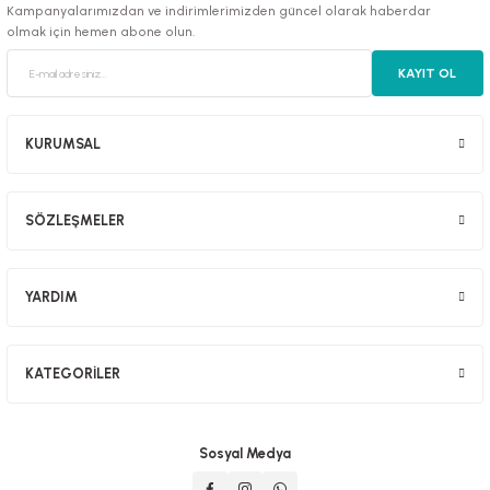
Kampanyalarımızdan ve indirimlerimizden güncel olarak haberdar
olmak için hemen abone olun.
KAYIT OL
luklar
KURUMSAL
SÖZLEŞMELER
emeler
er
YARDIM
KATEGORİLER
raller
Sosyal Medya