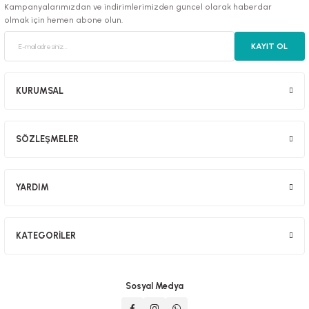
Kampanyalarımızdan ve indirimlerimizden güncel olarak haberdar
olmak için hemen abone olun.
KAYIT OL
luklar
KURUMSAL
SÖZLEŞMELER
emeler
er
YARDIM
KATEGORİLER
raller
Sosyal Medya