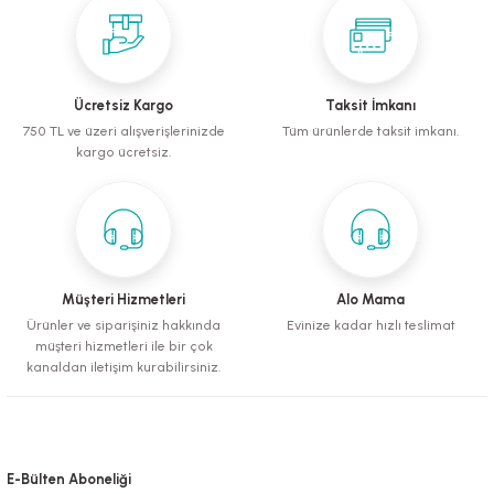
mometreler
emler
Krakerler
ntaları
ı
leri
Muhabbet Kuşu Yemleri
Köpek Tüy Toplama Ürünleri
rı
rı
Papağan ve Paraket Yemleri
Sağlık ve Bakım Malzemeleri
Ücretsiz Kargo
Taksit İmkanı
750 TL ve üzeri alışverişlerinizde
Tüm ürünlerde taksit imkanı.
eri
ı
ları ve Törpüler
Şampuanlar ve Banyo Malzemeleri
kargo ücretsiz.
alzemeleri
pılar
leri
i
 Bakım Ürünleri
Müşteri Hizmetleri
Alo Mama
Ürünler ve siparişiniz hakkında
Evinize kadar hızlı teslimat
müşteri hizmetleri ile bir çok
fes ve Kapılar
kanaldan iletişim kurabilirsiniz.
Su Kapları
E-Bülten Aboneliği