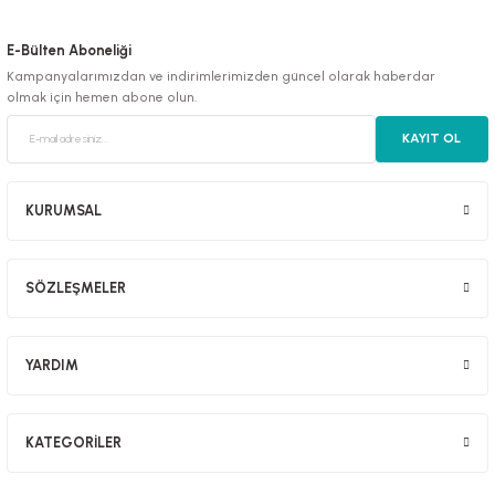
E-Bülten Aboneliği
Kampanyalarımızdan ve indirimlerimizden güncel olarak haberdar
olmak için hemen abone olun.
luklar
KAYIT OL
KURUMSAL
emeler
SÖZLEŞMELER
er
YARDIM
KATEGORİLER
raller