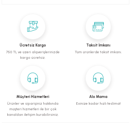
mometreler
emler
Krakerler
ntaları
ı
leri
Muhabbet Kuşu Yemleri
Köpek Tüy Toplama Ürünleri
rı
rı
Papağan ve Paraket Yemleri
Sağlık ve Bakım Malzemeleri
eri
ı
ları ve Törpüler
Şampuanlar ve Banyo Malzemeleri
Ücretsiz Kargo
Taksit İmkanı
alzemeleri
pılar
750 TL ve üzeri alışverişlerinizde
Tüm ürünlerde taksit imkanı.
kargo ücretsiz.
leri
i
 Bakım Ürünleri
fes ve Kapılar
Müşteri Hizmetleri
Alo Mama
Ürünler ve siparişiniz hakkında
Evinize kadar hızlı teslimat
Su Kapları
müşteri hizmetleri ile bir çok
kanaldan iletişim kurabilirsiniz.