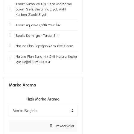
Tisert Sump Ve Dış Filtre Malzeme
Bakım Seti, Seramik, Elyaf, Aktif
Karbon, Zeolit,Elyaf
Tisert Aquawe Çiftli Yavruluk
Beaks Kemirgen Talaşı 15 lt
Nature Plan Papağan Yemi 800 Gram
Nature Plan Sandmix Grit Natural Kuşlar
Için Doğal Kum 250 Gr
Marka Arama
Hızlı Marka Arama
Tüm Markalar