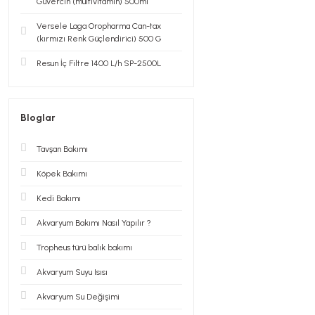
Güvercin (multivitamin) 500ml
Versele Laga Oropharma Can-tax
(kırmızı Renk Güçlendirici) 500 G
Resun İç Filtre 1400 L/h SP-2500L
Bloglar
Tavşan Bakımı
Köpek Bakımı
Kedi Bakımı
Akvaryum Bakımı Nasıl Yapılır ?
Tropheus türü balık bakımı
Akvaryum Suyu Isısı
Akvaryum Su Değişimi