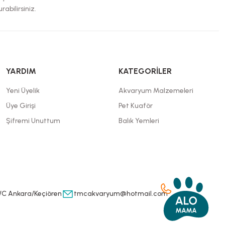
rabilirsiniz.
YARDIM
KATEGORİLER
Yeni Üyelik
Akvaryum Malzemeleri
Üye Girişi
Pet Kuaför
Şifremi Unuttum
Balık Yemleri
/C Ankara/Keçiören
tmcakvaryum@hotmail.com