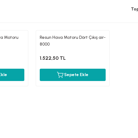
Top
ava Motoru
Resun Hava Motoru Dört Çıkış air-
8000
1.522,50 TL
Ekle
Sepete Ekle