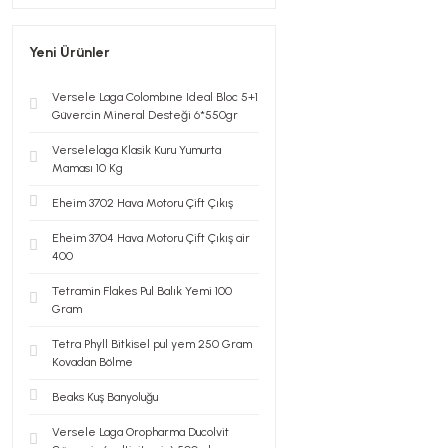
Yeni Ürünler
Versele Laga Colombıne Ideal Bloc 5+1
Güvercin Mineral Desteği 6*550gr
Verselelaga Klasik Kuru Yumurta
Maması 10 Kg
Eheim 3702 Hava Motoru Çift Çıkış
Eheim 3704 Hava Motoru Çift Çıkış air
400
Tetramin Flakes Pul Balık Yemi 100
Gram
Tetra Phyll Bitkisel pul yem 250 Gram
Kovadan Bölme
Beaks Kuş Banyoluğu
Versele Laga Oropharma Ducolvit