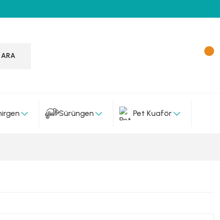
ARA
irgen
Sürüngen
Pet Kuaför