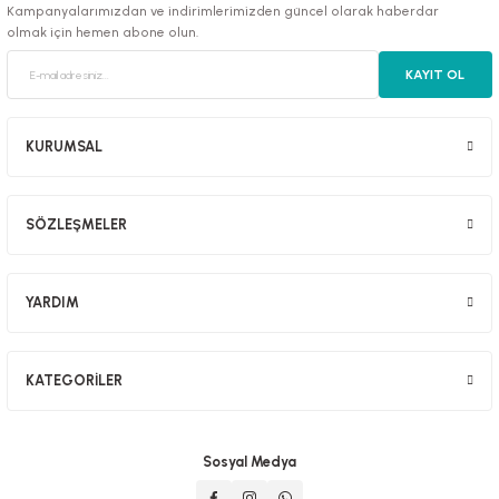
Kampanyalarımızdan ve indirimlerimizden güncel olarak haberdar
olmak için hemen abone olun.
KAYIT OL
luklar
KURUMSAL
SÖZLEŞMELER
emeler
er
YARDIM
KATEGORİLER
raller
Sosyal Medya