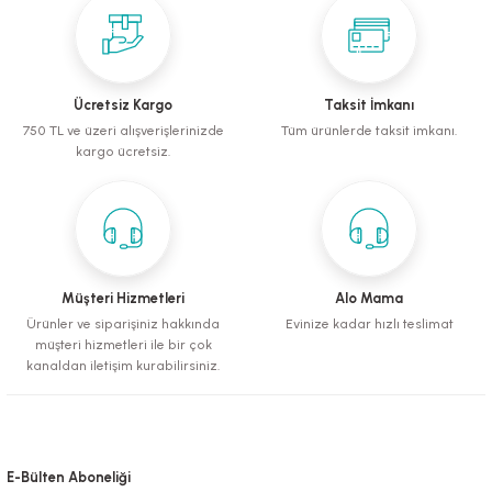
mometreler
emler
Krakerler
ntaları
ı
leri
Muhabbet Kuşu Yemleri
Köpek Tüy Toplama Ürünleri
rı
rı
Papağan ve Paraket Yemleri
Sağlık ve Bakım Malzemeleri
Ücretsiz Kargo
Taksit İmkanı
750 TL ve üzeri alışverişlerinizde
Tüm ürünlerde taksit imkanı.
eri
ı
ları ve Törpüler
Şampuanlar ve Banyo Malzemeleri
kargo ücretsiz.
alzemeleri
pılar
leri
i
 Bakım Ürünleri
Müşteri Hizmetleri
Alo Mama
Ürünler ve siparişiniz hakkında
Evinize kadar hızlı teslimat
müşteri hizmetleri ile bir çok
fes ve Kapılar
kanaldan iletişim kurabilirsiniz.
Su Kapları
E-Bülten Aboneliği