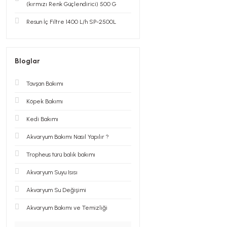
(kırmızı Renk Güçlendirici) 500 G
Resun İç Filtre 1400 L/h SP-2500L
Bloglar
Tavşan Bakımı
Köpek Bakımı
Kedi Bakımı
Akvaryum Bakımı Nasıl Yapılır ?
Tropheus türü balık bakımı
Akvaryum Suyu Isısı
Akvaryum Su Değişimi
Akvaryum Bakımı ve Temizliği