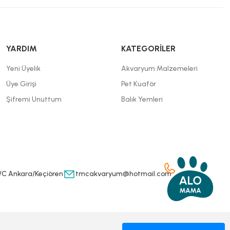
YARDIM
KATEGORİLER
Yeni Üyelik
Akvaryum Malzemeleri
Üye Girişi
Pet Kuaför
Şifremi Unuttum
Balık Yemleri
/C Ankara/Keçiören
tmcakvaryum@hotmail.com