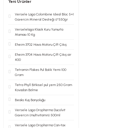
Yeni Ürünler
Versele Laga Colombıne Ideal Bloc 5+1
Güvercin Mineral Desteği 6*550gr
Verselelaga Klasik Kuru Yumurta
Maması 10 Kg
Eheim 3702 Hava Motoru Çift Çıkış
Eheim 3704 Hava Motoru Çift Çıkış air
400
Tetramin Flakes Pul Balık Yemi 100
Gram
Tetra Phyll Bitkisel pul yem 250 Gram
Kovadan Bölme
Beaks Kuş Banyoluğu
Versele Laga Oropharma Ducolvit
Güvercin (multivitamin) 500ml
Versele Laga Oropharma Can-tax