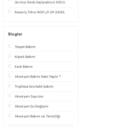
(kırmızı Renk Güçlendirici) 500 G
Resun İç Filtre 1400 L/h SP-2500L
Bloglar
Tavşan Bakımı
Köpek Bakımı
Kedi Bakımı
Akvaryum Bakımı Nasıl Yapılır ?
Tropheus türü balık bakımı
Akvaryum Suyu Isısı
Akvaryum Su Değişimi
Akvaryum Bakımı ve Temizliği