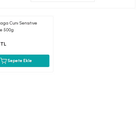
Laga Cunı Sensıtıve
e 500g
 TL
Sepete Ekle