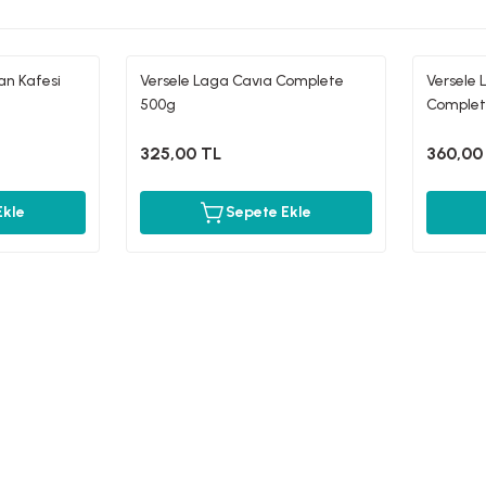
an Kafesi
Versele Laga Cavıa Complete
Versele 
500g
Complet
325,00 TL
360,00
Ekle
Sepete Ekle