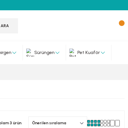
ARA
irgen
Sürüngen
Pet Kuaför
plam 3 ürün