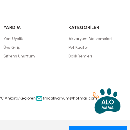
YARDIM
KATEGORİLER
Yeni Üyelik
Akvaryum Malzemeleri
Üye Girişi
Pet Kuaför
Şifremi Unuttum
Balık Yemleri
/C Ankara/Keçiören
tmcakvaryum@hotmail.com