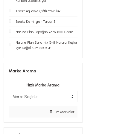
Karbon, Zeolit,Elyaf
Tisert Aquawe Çiftli Yavruluk
Beaks Kemirgen Talaşı 15 lt
Nature Plan Papağan Yemi 800 Gram
Nature Plan Sandmix Grit Natural Kuşlar
Için Doğal Kum 250 Gr
Marka Arama
Hızlı Marka Arama
Tüm Markalar