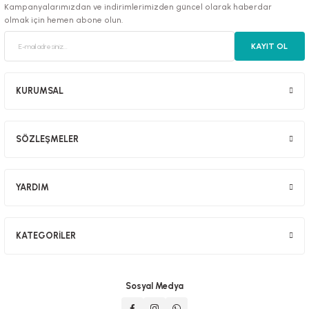
Kampanyalarımızdan ve indirimlerimizden güncel olarak haberdar
olmak için hemen abone olun.
KAYIT OL
luklar
KURUMSAL
SÖZLEŞMELER
emeler
er
YARDIM
KATEGORİLER
raller
Sosyal Medya