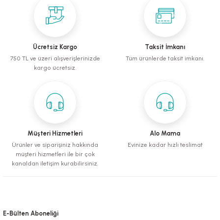
mometreler
emler
Krakerler
ntaları
ı
leri
Muhabbet Kuşu Yemleri
Köpek Tüy Toplama Ürünleri
rı
rı
Papağan ve Paraket Yemleri
Sağlık ve Bakım Malzemeleri
Ücretsiz Kargo
Taksit İmkanı
750 TL ve üzeri alışverişlerinizde
Tüm ürünlerde taksit imkanı.
eri
ı
ları ve Törpüler
Şampuanlar ve Banyo Malzemeleri
kargo ücretsiz.
alzemeleri
pılar
leri
i
 Bakım Ürünleri
Müşteri Hizmetleri
Alo Mama
Ürünler ve siparişiniz hakkında
Evinize kadar hızlı teslimat
müşteri hizmetleri ile bir çok
fes ve Kapılar
kanaldan iletişim kurabilirsiniz.
Su Kapları
E-Bülten Aboneliği